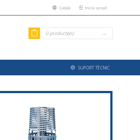
Català
Inicia sessió
0
producte(s)
SUPORT TÈCNIC