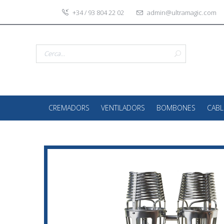
+34 / 93 804 22 02
admin@ultramagic.com
CREMADORS
VENTILADORS
BOMBONES
CABL