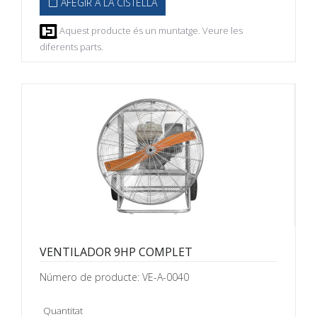
AFEGIR A LA CISTELLA
Aquest producte és un muntatge. Veure les
diferents parts.
VENTILADOR 9HP COMPLET
Número de producte: VE-A-0040
Quantitat