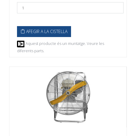
AFEGIR A LA CISTELLA
Aquest producte és un muntatge. Veure les
diferents parts.