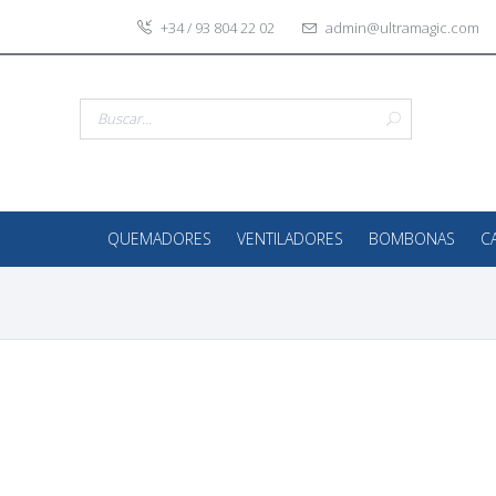
+34 / 93 804 22 02
admin@ultramagic.com
QUEMADORES
VENTILADORES
BOMBONAS
C