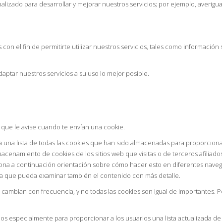
alizado para desarrollar y mejorar nuestros servicios; por ejemplo, averigu
con el fin de permitirte utilizar nuestros servicios, tales como informaci
aptar nuestros servicios a su uso lo mejor posible.
 que le avise cuando te envían una cookie.
a lista de todas las cookies que han sido almacenadas para proporcionarle 
enamiento de cookies de los sitios web que visitas o de terceros afiliado
iona a continuación orientación sobre cómo hacer esto en diferentes na
ma que pueda examinar también el contenido con más detalle.
 cambian con frecuencia, y no todas las cookies son igual de importantes. P
dos especialmente para proporcionar a los usuarios una lista actualizada d