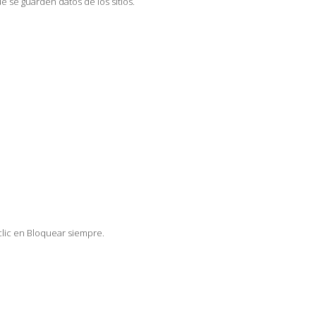
e se guarden datos de los sitios.
clic en Bloquear siempre.