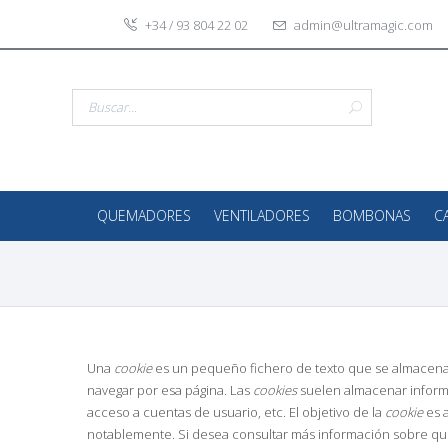
+34 / 93 804 22 02
admin@ultramagic.com
QUEMADORES
VENTILADORES
BOMBONAS
C
Una
cookie
es un pequeño fichero de texto que se almacena e
navegar por esa página. Las
cookies
suelen almacenar informa
acceso a cuentas de usuario, etc. El objetivo de la
cookie
es a
notablemente. Si desea consultar más información sobre qu