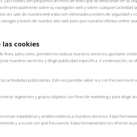
. Las cookies son pequeños archivos de texto que se almacenan en su dispo
ión principalmente sobre su navegador web y sobre cualquier actividad qu
una vez sale de nuestra web estas son eliminadas (cookies de seguridad y c
o navegan a través de nuestro sitio web para que nuestras ofertas online sea
las cookies
e fines, tales como: permitirnos realizar nuestros servicios; aportarte con
mejorar nuestros servicios; y dirigir publicidad específica. A continuación, se
as actividades publicitarias. Esto nos permite saber si y con frecuencia el
struir segmentos y grupos objetivo con fines de marketing y para dirigir an
ionan estadísticas y análisis relativos a nuestros servicios. Estas herrami
eriormente y si es así con qué frecuencia. Estas herramientas nos ofrecen la 