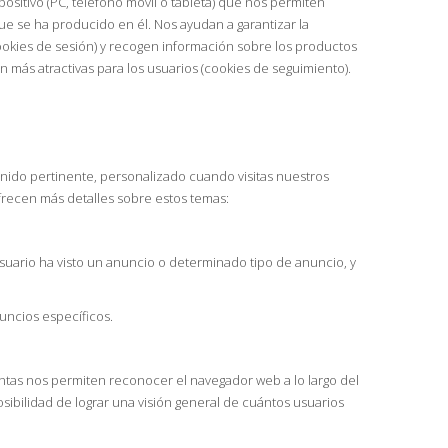
sitivo (PC, teléfono móvil o tableta) que nos permiten
e se ha producido en él. Nos ayudan a garantizar la
ookies de sesión) y recogen información sobre los productos
n más atractivas para los usuarios (cookies de seguimiento).
tenido pertinente, personalizado cuando visitas nuestros
 ofrecen más detalles sobre estos temas:
 usuario ha visto un anuncio o determinado tipo de anuncio, y
uncios específicos.
entas nos permiten reconocer el navegador web a lo largo del
posibilidad de lograr una visión general de cuántos usuarios