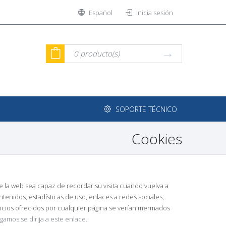
Español
Inicia sesión
0
producto(s)
SOPORTE TÉCNICO
Cookies
 la web sea capaz de recordar su visita cuando vuelva a
enidos, estadísticas de uso, enlaces a redes sociales,
vicios ofrecidos por cualquier página se verían mermados
ogamos se dirija a este enlace.