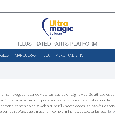
ILLUSTRATED PARTS PLATFORM
ABLES
MANGUERAS
TELA
MERCHANDISING
n su navegador cuando visita casi cualquier página web. Su utilidad es que
ción de carácter técnico, preferencias personales, personalización de cont
daptar el contenido de la web a su perfil y necesidades, sin
cookies
los ser
é son las
cookies
, qué almacenan, cómo eliminarlas, desactivarlas, etc.,
le r