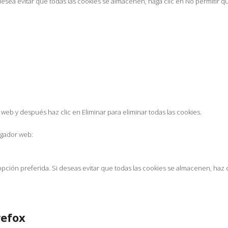
desea evitar que todas las cookies se almacenen, haga clic en No permitir qu
os web y después haz clic en Eliminar para eliminar todas las cookies.
egador web:
opción preferida. Si deseas evitar que todas las cookies se almacenen, haz 
refox