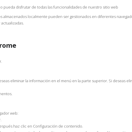
no pueda disfrutar de todas las funcionalidades de nuestro sitio web
tos almacenados localmente pueden ser gestionados en diferentes navega
 actualizadas.
hrome
r.
eas eliminar la información en el menú en la parte superior. Si deseas elim
mentos.
gador web:
.
después haz clic en Configuración de contenido.