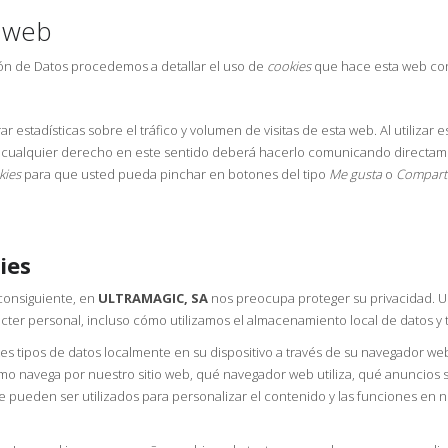
o web
ión de Datos procedemos a detallar el uso de
cookies
que hace esta web con 
 estadísticas sobre el tráfico y volumen de visitas de esta web. Al utilizar 
 de cualquier derecho en este sentido deberá hacerlo comunicando directa
kies
para que usted pueda pinchar en botones del tipo
Me gusta
o
Compart
ies
 consiguiente, en
ULTRAMAGIC, SA
nos preocupa proteger su privacidad. U
cter personal, incluso cómo utilizamos el almacenamiento local de datos y t
tes tipos de datos localmente en su dispositivo a través de su navegador 
mo navega por nuestro sitio web, qué navegador web utiliza, qué anuncios s
pueden ser utilizados para personalizar el contenido y las funciones en n