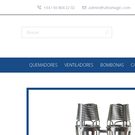
+34 / 93 804 22 02
admin@ultramagic.com
QUEMADORES
VENTILADORES
BOMBONAS
C